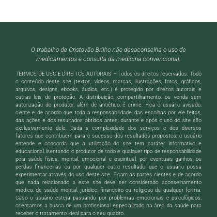
O trabalho de Cristovão Brilho não desaconselha o uso de
medicamentos e consulta da medicina convencional.
TERMOS DE USO E DIREITOS AUTORAIS – Todos os direitos reservados. Todo
o conteúdo deste site (textos, vídeos, marcas, ilustrações, fotos, gráficos,
arquivos, designs, ebooks, áudios, etc.) é protegido por direitos autorais e
outras leis de proteção. A distribuição, compartilhamento, ou venda sem
autorização do produtor, além de antiético, é crime. Fica o usuário avisado,
ciente e de acordo que toda a responsabilidade das escolhas por ele feitas,
das ações e dos resultados obtidos antes, durante e após o uso do site são
exclusivamente dele. Dada a complexidade dos serviços e dos diversos
fatores que contribuem para o sucesso dos resultados propostos, o usuário
entende e concorda que a utilização do site tem caráter informativo e
educacional, isentando o produtor de todo e qualquer tipo de responsabilidade
pela saúde física, mental, emocional e espiritual, por eventuais ganhos ou
perdas financeiras ou por qualquer outro resultado que o usuário possa
experimentar através do uso deste site. Ficam as partes cientes e de acordo
que nada relacionado a este site deve ser considerado aconselhamento
médico, de saúde mental, jurídico, financeiro ou religioso de qualquer forma.
Caso o usuário esteja passando por problemas emocionais e psicológicos,
orientamos a busca de um profissional especializado na área da saúde para
receber o tratamento ideal para o seu quadro.